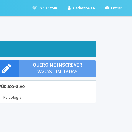
Iniciar tour
Cadastre-se
Entrar
QUERO ME INSCREVER
VAGAS LIMITADAS
Público-alvo
Psicologia