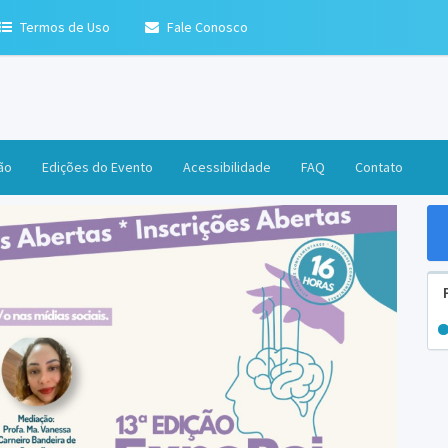
Termos de Uso
Fale Conosco
ão
Edições do Evento
Acessibilidade
FAQ
Contato