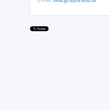
E-mail:
neac@fapce.edu.br