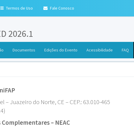
Termos de Uso
Fale Conosco
ED 2026.1
ão
Documentos
Edições do Evento
Acessibilidade
FAQ
UniFAP
l – Juazeiro do Norte, CE – CEP.: 63.010-465
24)
es Complementares – NEAC