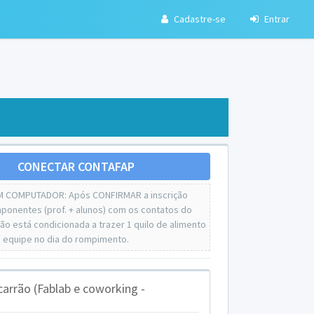
Cadastre-se
Entrar
CONECTAR CONTAFAP
M COMPUTADOR: Após CONFIRMAR a inscrição
onentes (prof. + alunos) com os contatos do
ição está condicionada a trazer 1 quilo de alimento
 equipe no dia do rompimento.
rão (Fablab e coworking -