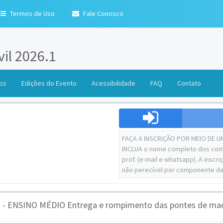
Termos de Uso
Fale Conosco
il 2026.1
os
Edições do Evento
Acessibilidade
FAQ
Contato
FAÇA A INSCRIÇÃO POR MEIO DE U
INCLUA o nome completo dos comp
prof. (e-mail e whatsapp). A inscr
não perecível por componente da
 ENSINO MÉDIO Entrega e rompimento das pontes de macar