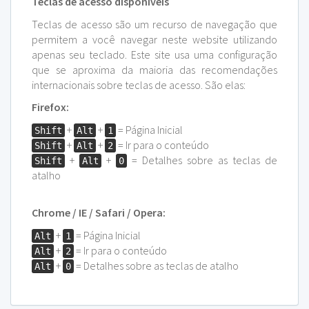
Teclas de acesso disponíveis
Teclas de acesso são um recurso de navegação que
permitem a você navegar neste
website
utilizando
apenas seu teclado. Este site usa uma configuração
que se aproxima da maioria das recomendações
internacionais sobre teclas de acesso. São elas:
Firefox:
+
+
= Página Inicial
Shift
Alt
1
+
+
= Ir para o conteúdo
Shift
Alt
2
+
+
= Detalhes sobre as teclas de
Shift
Alt
0
atalho
Chrome / IE / Safari / Opera:
+
= Página Inicial
Alt
1
+
= Ir para o conteúdo
Alt
2
+
= Detalhes sobre as teclas de atalho
Alt
0