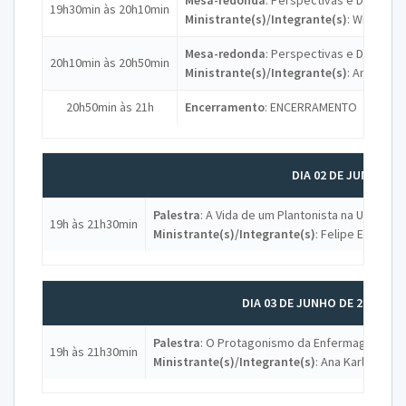
19h30min às 20h10min
Ministrante(s)/Integrante(s)
: Williane P
Mesa-redonda
: Perspectivas e Desafi
20h10min às 20h50min
Ministrante(s)/Integrante(s)
: Amanda 
20h50min às 21h
Encerramento
: ENCERRAMENTO
DIA 02 DE JUNHO DE
Palestra
: A Vida de um Plantonista na Urgênci
19h às 21h30min
Ministrante(s)/Integrante(s)
: Felipe Eufrosi
DIA 03 DE JUNHO DE 2026 (Q
Palestra
: O Protagonismo da Enfermagem Obs
19h às 21h30min
Ministrante(s)/Integrante(s)
: Ana Karla Sant