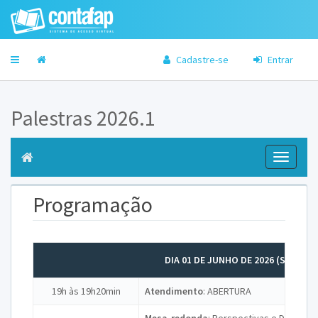
Cadastre-se
Entrar
Palestras 2026.1
Toggle
navigati
Programação
DIA 01 DE JUNHO DE 2026 (SEGUND
19h às 19h20min
Atendimento
: ABERTURA
Mesa-redonda
: Perspectivas e Desafio